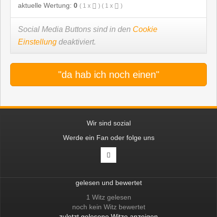
aktuelle Wertung:
0
(
1
x
) (
1
x
)
Social Media Buttons sind in den
Cookie
Einstellung
deaktiviert.
"da hab ich noch einen"
Wir sind sozial
Werde ein Fan oder folge uns
gelesen und bewertet
1 Witz gelesen
noch kein Witz bewertet
zuletzt gelesene Witze anzeigen