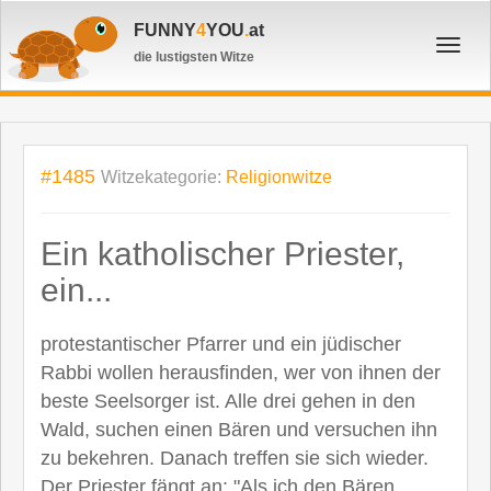
FUNNY
4
YOU
.
at
Toggl
die lustigsten Witze
navig
#1485
Witzekategorie:
Religionwitze
Ein katholischer Priester,
ein...
protestantischer Pfarrer und ein jüdischer
Rabbi wollen herausfinden, wer von ihnen der
beste Seelsorger ist. Alle drei gehen in den
Wald, suchen einen Bären und versuchen ihn
zu bekehren. Danach treffen sie sich wieder.
Der Priester fängt an: "Als ich den Bären