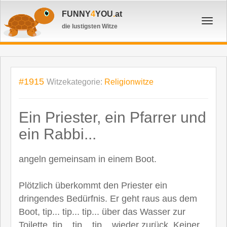
FUNNY
4
YOU
.
at
Toggl
die lustigsten Witze
navig
#1915
Witzekategorie:
Religionwitze
Ein Priester, ein Pfarrer und
ein Rabbi...
angeln gemeinsam in einem Boot.
Plötzlich überkommt den Priester ein
dringendes Bedürfnis. Er geht raus aus dem
Boot, tip... tip... tip... über das Wasser zur
Toilette, tip... tip... tip... wieder zurück. Keiner