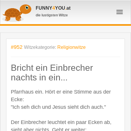
FUNNY
4
YOU
.
at
Toggl
die lustigsten Witze
navig
#952
Witzekategorie:
Religionwitze
Bricht ein Einbrecher
nachts in ein...
Pfarrhaus ein. Hört er eine Stimme aus der
Ecke:
"Ich seh dich und Jesus sieht dich auch."
Der Einbrecher leuchtet ein paar Ecken ab,
sieht aber nichts. Geht er weiter: