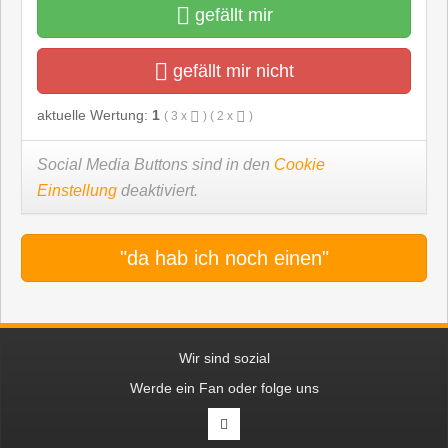
gefällt mir
gefällt mir nicht
aktuelle Wertung:
1
(
3
x
) (
2
x
)
Social Media Buttons sind in den
Cookie
Einstellung
deaktiviert.
"da hab ich noch einen"
Wir sind sozial
Werde ein Fan oder folge uns