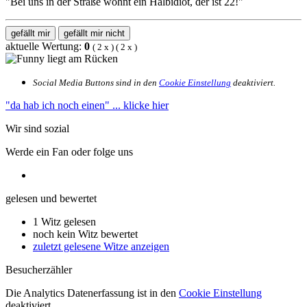
"Bei uns in der Straße wohnt ein Halbidiot, der ist 22!"
gefällt mir
gefällt mir nicht
aktuelle Wertung:
0
(
2
x
) (
2
x
)
Social Media Buttons sind in den
Cookie Einstellung
deaktiviert.
"da hab ich noch einen"
... klicke hier
Wir sind sozial
Werde ein Fan oder folge uns
gelesen und bewertet
1 Witz gelesen
noch kein Witz bewertet
zuletzt gelesene Witze anzeigen
Besucherzähler
Die Analytics Datenerfassung ist in den
Cookie Einstellung
deaktiviert.