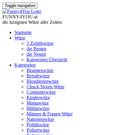
Toggle navigation
FUNNY
4
YOU
.
at
die lustigsten Witze
aller Zeiten
Startseite
Witze
5 Zufallswitze
die Besten
die Neuen
Kategorien Übersicht
Kategorien
Beamtenwitze
Berufewitze
Blondienenwitze
Chuck Norris Witze
Computerwitze
Kinderwitze
Mantawitze
Militärwitze
Männer & Frauen Witze
Nationenwitze
Politikwitze
Polizeiwitze