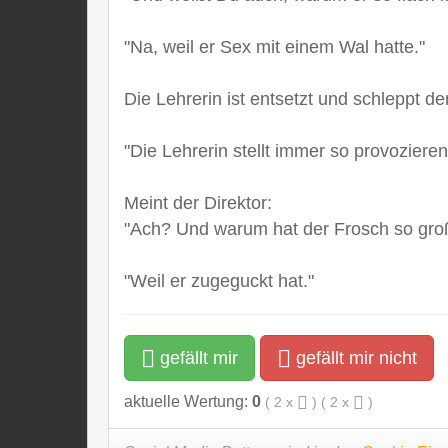
"Na, weil er Sex mit einem Wal hatte."
Die Lehrerin ist entsetzt und schleppt de
"Die Lehrerin stellt immer so provozier
Meint der Direktor:
"Ach? Und warum hat der Frosch so gr
"Weil er zugeguckt hat."
gefällt mir
gefällt mir nicht
aktuelle Wertung:
0
(
2
x
) (
2
x
)