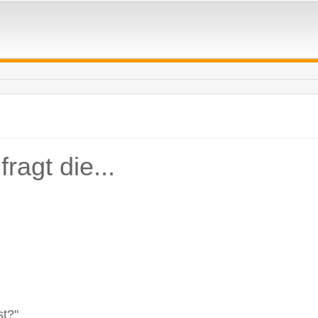
ragt die...
st?"