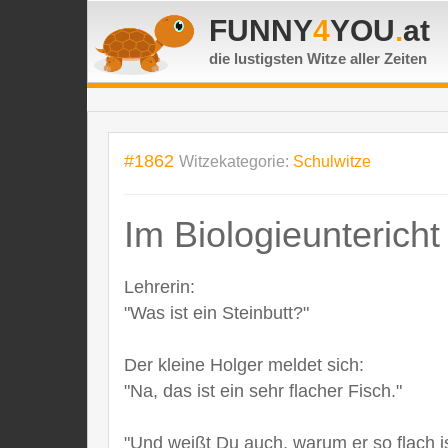
FUNNY
4
YOU
.
at
die lustigsten Witze
aller Zeiten
#1862
Witzekategorie:
Schulwitze
Im Biologieuntericht f
Lehrerin:
"Was ist ein Steinbutt?"
Der kleine Holger meldet sich:
"Na, das ist ein sehr flacher Fisch."
"Und weißt Du auch, warum er so flach i