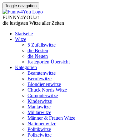
Toggle navigation
FUNNY
4
YOU
.
at
die lustigsten Witze
aller Zeiten
Startseite
Witze
5 Zufallswitze
die Besten
die Neuen
Kategorien Übersicht
Kategorien
Beamtenwitze
Berufewitze
Blondienenwitze
Chuck Norris Witze
Computerwitze
Kinderwitze
Mantawitze
Militärwitze
Männer & Frauen Witze
Nationenwitze
Politikwitze
Polizeiwitze