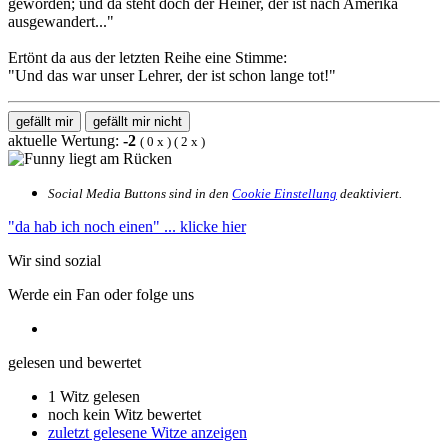
geworden; und da steht doch der Heiner, der ist nach Amerika
ausgewandert..."
Ertönt da aus der letzten Reihe eine Stimme:
"Und das war unser Lehrer, der ist schon lange tot!"
gefällt mir
gefällt mir nicht
aktuelle Wertung:
-2
(
0
x
) (
2
x
)
Social Media Buttons sind in den
Cookie Einstellung
deaktiviert.
"da hab ich noch einen"
... klicke hier
Wir sind sozial
Werde ein Fan oder folge uns
gelesen und bewertet
1 Witz gelesen
noch kein Witz bewertet
zuletzt gelesene Witze anzeigen