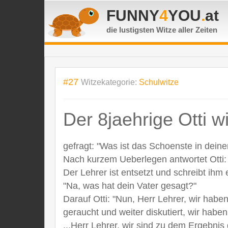
FUNNY
4
YOU
.
at
die lustigsten Witze
aller Zeiten
#27
Witzekategorie:
Schulwitze
Der 8jaehrige Otti w
gefragt: "Was ist das Schoenste in dei
Nach kurzem Ueberlegen antwortet Otti: 
Der Lehrer ist entsetzt und schreibt ihm
"Na, was hat dein Vater gesagt?"
Darauf Otti: "Nun, Herr Lehrer, wir hab
geraucht und weiter diskutiert, wir habe
...Herr Lehrer, wir sind zu dem Erge