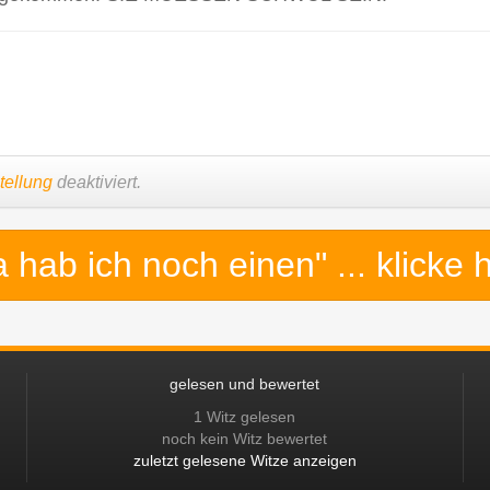
tellung
deaktiviert.
a hab ich noch einen"
... klicke 
gelesen und bewertet
1 Witz gelesen
noch kein Witz bewertet
zuletzt gelesene Witze anzeigen