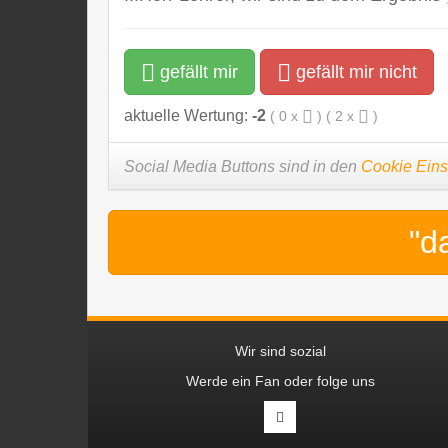
gefällt mir
gefällt mir nicht
aktuelle Wertung:
-2
(
0
x
) (
2
x
)
Social Media Buttons sind in den
Cookie Eins
"d
Wir sind sozial
Werde ein Fan oder folge uns