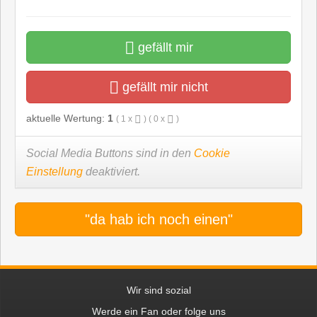
gefällt mir
gefällt mir nicht
aktuelle Wertung:
1
(
1
x
) (
0
x
)
Social Media Buttons sind in den
Cookie
Einstellung
deaktiviert.
"da hab ich noch einen"
Wir sind sozial
Werde ein Fan oder folge uns