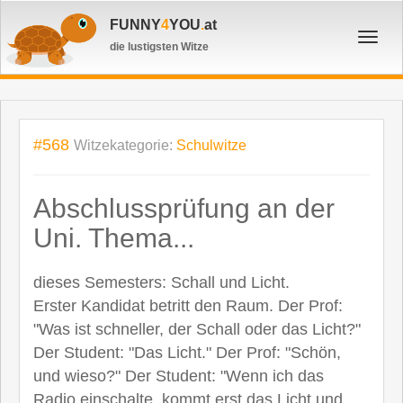
FUNNY
4
YOU
.
at
Toggl
die lustigsten Witze
navig
#568
Witzekategorie:
Schulwitze
Abschlussprüfung an der
Uni. Thema...
dieses Semesters: Schall und Licht.
Erster Kandidat betritt den Raum. Der Prof:
"Was ist schneller, der Schall oder das Licht?"
Der Student: "Das Licht." Der Prof: "Schön,
und wieso?" Der Student: "Wenn ich das
Radio einschalte, kommt erst das Licht und