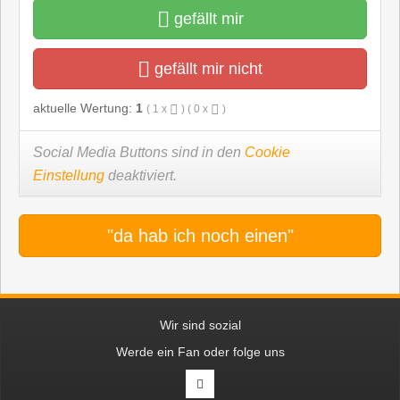
gefällt mir
gefällt mir nicht
aktuelle Wertung:
1
(
1
x
) (
0
x
)
Social Media Buttons sind in den
Cookie
Einstellung
deaktiviert.
"da hab ich noch einen"
Wir sind sozial
Werde ein Fan oder folge uns