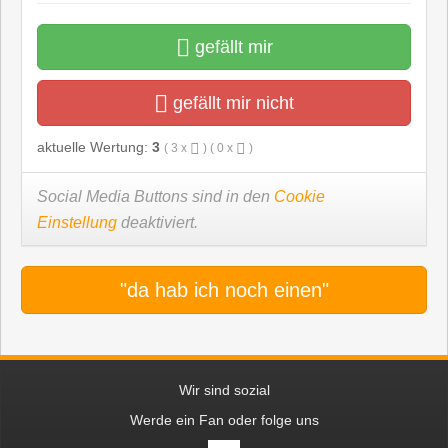
gefällt mir
gefällt mir nicht
aktuelle Wertung:
3
(
3
x
) (
0
x
)
Social Media Buttons sind in den
Cookie
Einstellung
deaktiviert.
"da hab ich noch einen"
Wir sind sozial
Werde ein Fan oder folge uns