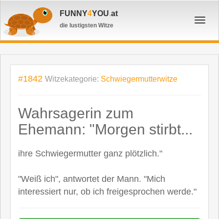
FUNNY
4
YOU
.
at
Toggl
die lustigsten Witze
navig
#1842
Witzekategorie:
Schwiegermutterwitze
Wahrsagerin zum
Ehemann: "Morgen stirbt...
ihre Schwiegermutter ganz plötzlich."
"Weiß ich", antwortet der Mann. "Mich
interessiert nur, ob ich freigesprochen werde."