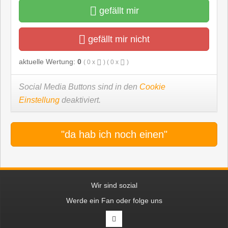
gefällt mir
gefällt mir nicht
aktuelle Wertung:
0
(
0
x
) (
0
x
)
Social Media Buttons sind in den
Cookie
Einstellung
deaktiviert.
"da hab ich noch einen"
Wir sind sozial
Werde ein Fan oder folge uns