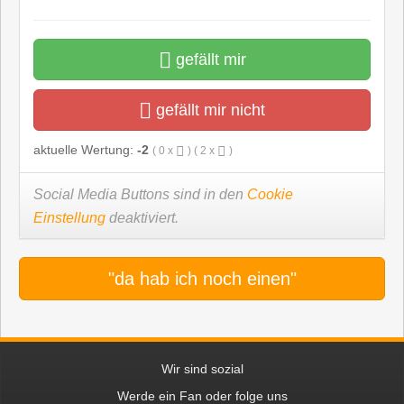
gefällt mir
gefällt mir nicht
aktuelle Wertung:
-2
(
0
x
) (
2
x
)
Social Media Buttons sind in den
Cookie
Einstellung
deaktiviert.
"da hab ich noch einen"
Wir sind sozial
Werde ein Fan oder folge uns