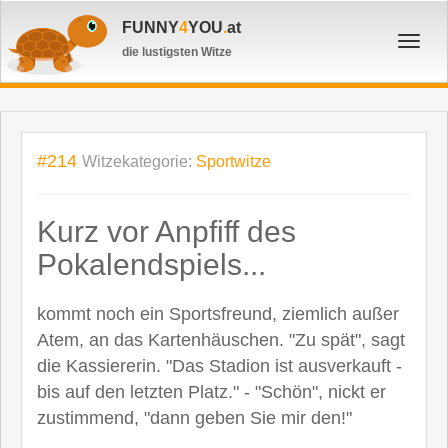
FUNNY
4
YOU
.
at
Toggl
die lustigsten Witze
navig
#214
Witzekategorie:
Sportwitze
Kurz vor Anpfiff des
Pokalendspiels...
kommt noch ein Sportsfreund, ziemlich außer
Atem, an das Kartenhäuschen. "Zu spät", sagt
die Kassiererin. "Das Stadion ist ausverkauft -
bis auf den letzten Platz." - "Schön", nickt er
zustimmend, "dann geben Sie mir den!"