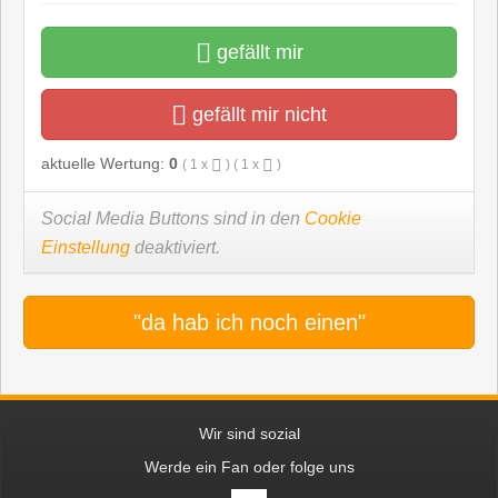
gefällt mir
gefällt mir nicht
aktuelle Wertung:
0
(
1
x
) (
1
x
)
Social Media Buttons sind in den
Cookie
Einstellung
deaktiviert.
"da hab ich noch einen"
Wir sind sozial
Werde ein Fan oder folge uns