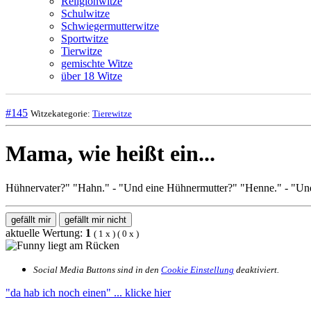
Religionwitze
Schulwitze
Schwiegermutterwitze
Sportwitze
Tierwitze
gemischte Witze
über 18 Witze
#145
Witzekategorie:
Tierewitze
Mama, wie heißt ein...
Hühnervater?" "Hahn." - "Und eine Hühnermutter?" "Henne." - "Und 
gefällt mir
gefällt mir nicht
aktuelle Wertung:
1
(
1
x
) (
0
x
)
Social Media Buttons sind in den
Cookie Einstellung
deaktiviert.
"da hab ich noch einen"
... klicke hier