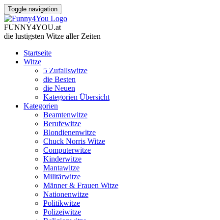
Toggle navigation
FUNNY
4
YOU
.
at
die lustigsten Witze
aller Zeiten
Startseite
Witze
5 Zufallswitze
die Besten
die Neuen
Kategorien Übersicht
Kategorien
Beamtenwitze
Berufewitze
Blondienenwitze
Chuck Norris Witze
Computerwitze
Kinderwitze
Mantawitze
Militärwitze
Männer & Frauen Witze
Nationenwitze
Politikwitze
Polizeiwitze