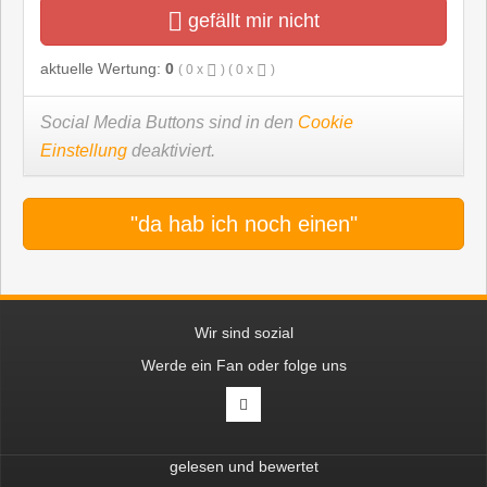
gefällt mir nicht
aktuelle Wertung:
0
(
0
x
) (
0
x
)
Social Media Buttons sind in den
Cookie
Einstellung
deaktiviert.
"da hab ich noch einen"
Wir sind sozial
Werde ein Fan oder folge uns
gelesen und bewertet