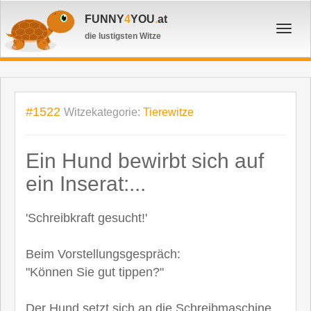
FUNNY
4
YOU
.
at
Toggl
die lustigsten Witze
navig
#1522
Witzekategorie:
Tierewitze
Ein Hund bewirbt sich auf
ein Inserat:...
'Schreibkraft gesucht!'
Beim Vorstellungsgespräch:
"Können Sie gut tippen?"
Der Hund setzt sich an die Schreibmaschine