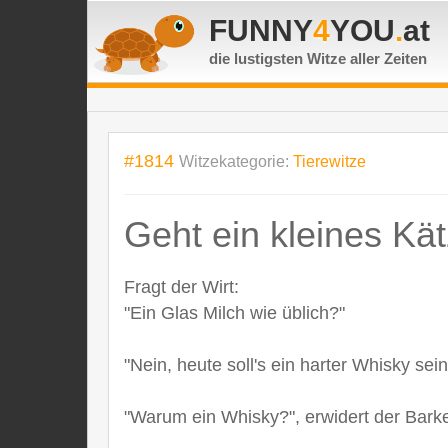
FUNNY
4
YOU
.
at
die lustigsten Witze
aller Zeiten
#1814
Witzekategorie:
Tierewitze
Geht ein kleines Kät
Fragt der Wirt:
"Ein Glas Milch wie üblich?"
"Nein, heute soll's ein harter Whisky sei
"Warum ein Whisky?", erwidert der Barke