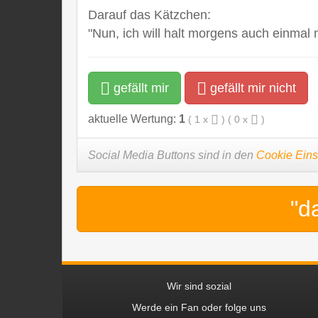
Darauf das Kätzchen:
"Nun, ich will halt morgens auch einmal 
gefällt mir
gefällt mir nicht
aktuelle Wertung:
1
(
1
x
) (
0
x
)
Social Media Buttons sind in den
Cookie Eins
"d
Wir sind sozial
Werde ein Fan oder folge uns