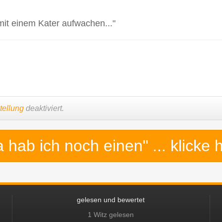
mit einem Kater aufwachen..."
tellung
deaktiviert.
a hab ich noch einen"
... klicke 
gelesen und bewertet
1 Witz gelesen