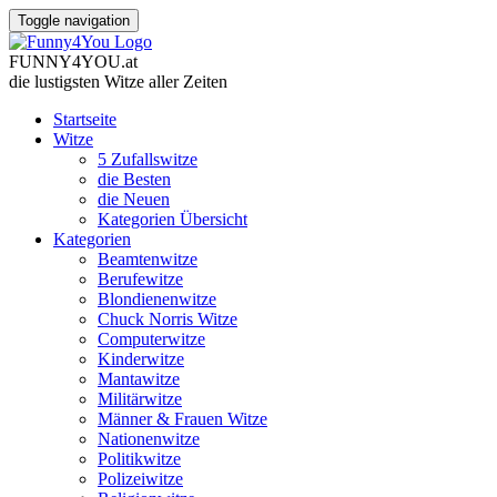
Toggle navigation
FUNNY
4
YOU
.
at
die lustigsten Witze
aller Zeiten
Startseite
Witze
5 Zufallswitze
die Besten
die Neuen
Kategorien Übersicht
Kategorien
Beamtenwitze
Berufewitze
Blondienenwitze
Chuck Norris Witze
Computerwitze
Kinderwitze
Mantawitze
Militärwitze
Männer & Frauen Witze
Nationenwitze
Politikwitze
Polizeiwitze