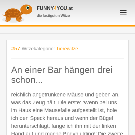
FUNNY
4
YOU
.
at
Toggl
die lustigsten Witze
navig
#57
Witzekategorie:
Tierewitze
An einer Bar hängen drei
schon...
reichlich angetrunkene Mäuse und geben an,
was das Zeug hält. Die erste: 'Wenn bei uns
im Haus eine Mausefalle aufgestellt ist, hole
ich den Speck heraus und wenn der Bügel
herunterschlägt, fange ich ihn mit der linken
Hand auf und mache Bodybuilding!' Die zweite