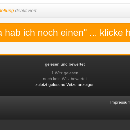
tellung
deaktiviert.
a hab ich noch einen"
... klicke 
gelesen und bewertet
1 Witz gelesen
noch kein Witz bewertet
zuletzt gelesene Witze anzeigen
Impressu