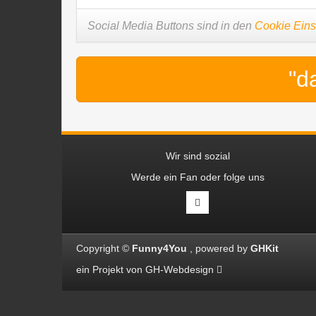
Social Media Buttons sind in den
Cookie Eins
"d
Wir sind sozial
Werde ein Fan oder folge uns
Copyright ©
Funny4You
powered by
GHKit
ein Projekt von
GH-Webdesign