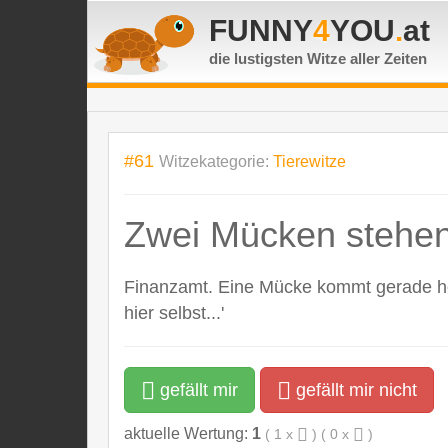
FUNNY
4
YOU
.
at
die lustigsten Witze
aller Zeiten
#61
Witzekategorie:
Tierewitze
Zwei Mücken stehen
Finanzamt. Eine Mücke kommt gerade he
hier selbst...'
gefällt mir
gefällt mir nicht
aktuelle Wertung:
1
(
1
x
) (
0
x
)