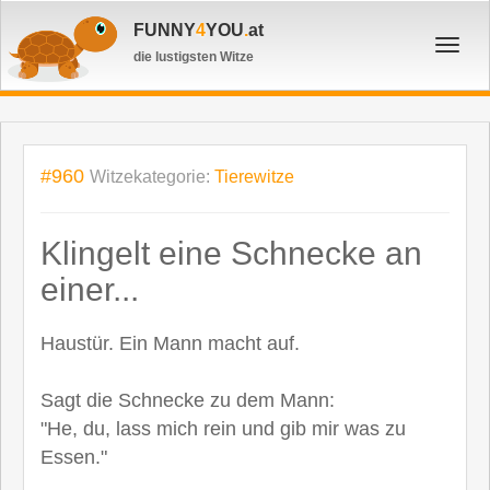
FUNNY
4
YOU
.
at
Toggl
die lustigsten Witze
navig
#960
Witzekategorie:
Tierewitze
Klingelt eine Schnecke an
einer...
Haustür. Ein Mann macht auf.
Sagt die Schnecke zu dem Mann:
"He, du, lass mich rein und gib mir was zu
Essen."