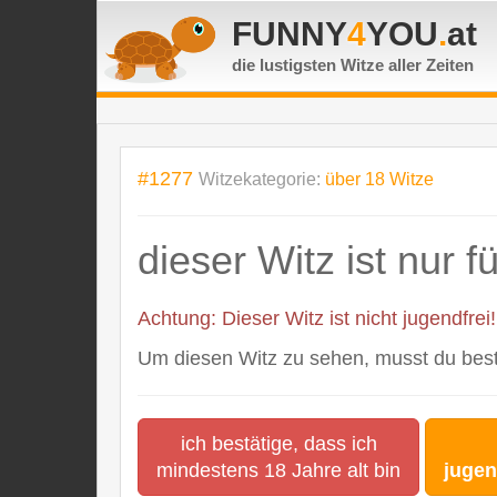
FUNNY
4
YOU
.
at
die lustigsten Witze
aller Zeiten
#1277
Witzekategorie:
über 18 Witze
dieser Witz ist nur 
Achtung: Dieser Witz ist nicht jugendfrei!
Um diesen Witz zu sehen, musst du bestä
ich bestätige, dass ich
mindestens 18 Jahre alt bin
jugen