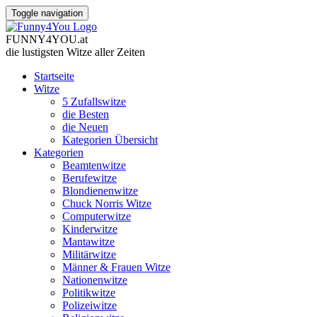
Toggle navigation
FUNNY
4
YOU
.
at
die lustigsten Witze
aller Zeiten
Startseite
Witze
5 Zufallswitze
die Besten
die Neuen
Kategorien Übersicht
Kategorien
Beamtenwitze
Berufewitze
Blondienenwitze
Chuck Norris Witze
Computerwitze
Kinderwitze
Mantawitze
Militärwitze
Männer & Frauen Witze
Nationenwitze
Politikwitze
Polizeiwitze