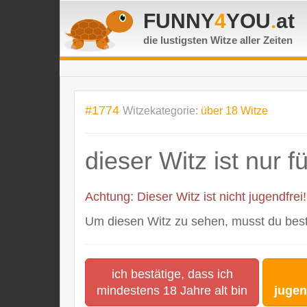
FUNNY
4
YOU
.
at
die lustigsten Witze
aller Zeiten
#1774
Witzekategorie:
über 18 Witze
dieser Witz ist nur 
Achtung: Dieser Witz ist nicht jugendfrei!
Um diesen Witz zu sehen, musst du bestä
ich bestätige, dass ich
mindestens 18 Jahre alt bin
jugen