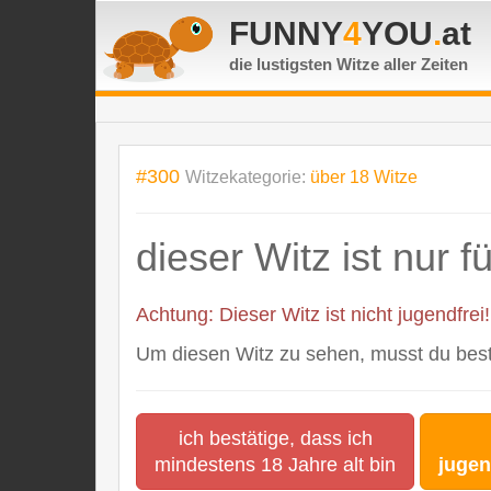
FUNNY
4
YOU
.
at
die lustigsten Witze
aller Zeiten
#300
Witzekategorie:
über 18 Witze
dieser Witz ist nur 
Achtung: Dieser Witz ist nicht jugendfrei!
Um diesen Witz zu sehen, musst du bestä
ich bestätige, dass ich
mindestens 18 Jahre alt bin
jugen