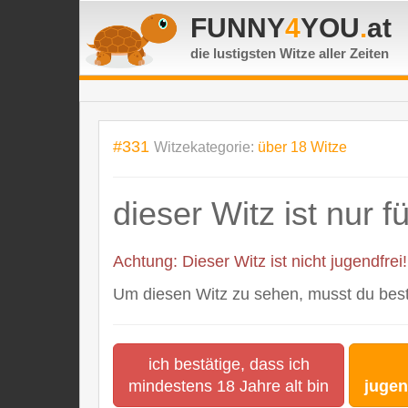
FUNNY
4
YOU
.
at
die lustigsten Witze
aller Zeiten
#331
Witzekategorie:
über 18 Witze
dieser Witz ist nur 
Achtung: Dieser Witz ist nicht jugendfrei!
Um diesen Witz zu sehen, musst du bestä
ich bestätige, dass ich
mindestens 18 Jahre alt bin
jugen