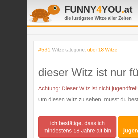
FUNNY
4
YOU
.
at
die lustigsten Witze
aller Zeiten
#531
Witzekategorie:
über 18 Witze
dieser Witz ist nur 
Achtung: Dieser Witz ist nicht jugendfrei!
Um diesen Witz zu sehen, musst du bestä
ich bestätige, dass ich
mindestens 18 Jahre alt bin
jugen