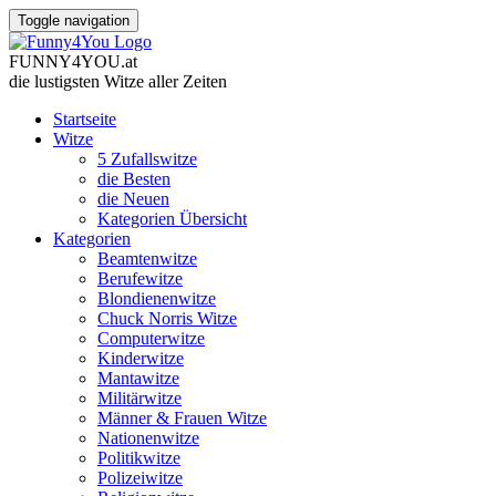
Toggle navigation
FUNNY
4
YOU
.
at
die lustigsten Witze
aller Zeiten
Startseite
Witze
5 Zufallswitze
die Besten
die Neuen
Kategorien Übersicht
Kategorien
Beamtenwitze
Berufewitze
Blondienenwitze
Chuck Norris Witze
Computerwitze
Kinderwitze
Mantawitze
Militärwitze
Männer & Frauen Witze
Nationenwitze
Politikwitze
Polizeiwitze