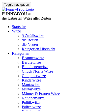
Toggle navigation
FUNNY
4
YOU
.
at
die lustigsten Witze
aller Zeiten
Startseite
Witze
5 Zufallswitze
die Besten
die Neuen
Kategorien Übersicht
Kategorien
Beamtenwitze
Berufewitze
Blondienenwitze
Chuck Norris Witze
Computerwitze
Kinderwitze
Mantawitze
Militärwitze
Männer & Frauen Witze
Nationenwitze
Politikwitze
Polizeiwitze