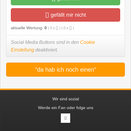
gefällt mir nicht
aktuelle Wertung:
0
(
0
x
) (
0
x
)
Social Media Buttons sind in den
Cookie
Einstellung
deaktiviert.
"da hab ich noch einen"
Wir sind sozial
Werde ein Fan oder folge uns