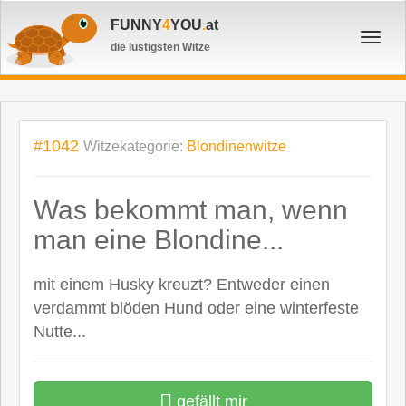
FUNNY
4
YOU
.
at
Toggl
die lustigsten Witze
navig
#1042
Witzekategorie:
Blondinenwitze
Was bekommt man, wenn
man eine Blondine...
mit einem Husky kreuzt? Entweder einen
verdammt blöden Hund oder eine winterfeste
Nutte...
gefällt mir