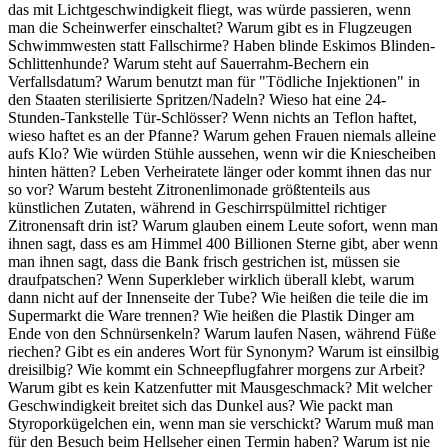
das mit Lichtgeschwindigkeit fliegt, was würde passieren, wenn
man die Scheinwerfer einschaltet? Warum gibt es in Flugzeugen
Schwimmwesten statt Fallschirme? Haben blinde Eskimos Blinden-
Schlittenhunde? Warum steht auf Sauerrahm-Bechern ein
Verfallsdatum? Warum benutzt man für "Tödliche Injektionen" in
den Staaten sterilisierte Spritzen/Nadeln? Wieso hat eine 24-
Stunden-Tankstelle Tür-Schlösser? Wenn nichts an Teflon haftet,
wieso haftet es an der Pfanne? Warum gehen Frauen niemals alleine
aufs Klo? Wie würden Stühle aussehen, wenn wir die Kniescheiben
hinten hätten? Leben Verheiratete länger oder kommt ihnen das nur
so vor? Warum besteht Zitronenlimonade größtenteils aus
künstlichen Zutaten, während in Geschirrspülmittel richtiger
Zitronensaft drin ist? Warum glauben einem Leute sofort, wenn man
ihnen sagt, dass es am Himmel 400 Billionen Sterne gibt, aber wenn
man ihnen sagt, dass die Bank frisch gestrichen ist, müssen sie
draufpatschen? Wenn Superkleber wirklich überall klebt, warum
dann nicht auf der Innenseite der Tube? Wie heißen die teile die im
Supermarkt die Ware trennen? Wie heißen die Plastik Dinger am
Ende von den Schnürsenkeln? Warum laufen Nasen, während Füße
riechen? Gibt es ein anderes Wort für Synonym? Warum ist einsilbig
dreisilbig? Wie kommt ein Schneepflugfahrer morgens zur Arbeit?
Warum gibt es kein Katzenfutter mit Mausgeschmack? Mit welcher
Geschwindigkeit breitet sich das Dunkel aus? Wie packt man
Styroporkügelchen ein, wenn man sie verschickt? Warum muß man
für den Besuch beim Hellseher einen Termin haben? Warum ist nie