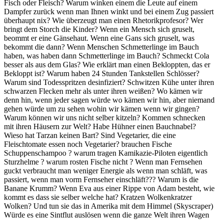
Fisch oder Fleisch? Warum winken einem die Leute auf einem
Dampfer zurück wenn man Ihnen winkt und bei einem Zug passiert
überhaupt nix? Wie überzeugt man einen Rhetorikprofesor? Wer
bringt dem Storch die Kinder? Wenn ein Mensch sich gruselt,
beommt er eine Gänsehaut. Wenn eine Gans sich gruselt, was
bekommt die dann? Wenn Menschen Schmetterlinge im Bauch
haben, was haben dann Schmetterlinge im Bauch? Schmeckt Cola
besser als aus dem Glas? Wie erklärt man einen Bekloppten, das er
Bekloppt ist? Warum haben 24 Stunden Tankstellen Schlösser?
Warum sind Todesspritzen desinfiziert? Schwitzen Kühe unter ihren
schwarzen Flecken mehr als unter ihren weißen? Wo kämen wir
denn hin, wenn jeder sagen würde wo kämen wir hin, aber niemand
gehen würde um zu sehen wohin wir kämen wenn wir gingen?
Warum können wir uns nicht selber kitzeln? Kommen schnecken
mit ihren Häusern zur Welt? Habe Hühner einen Bauchnabel?
Wieso hat Tarzan keinen Bart? Sind Vegetarier, die eine
Fleischtomate essen noch Vegetarier? brauchen Fische
Schuppenschampoo ? warum tragen Kamikazie-Piloten eigentlich
Sturzhelme ? warum rosten Fische nicht ? Wenn man Fernsehen
guckt verbraucht man weniger Energie als wenn man schläft, was
passiert, wenn man vorm Fernseher einschläft??? Warum is die
Banane Krumm? Wenn Eva aus einer Rippe von Adam besteht, wie
kommt es dass sie selber welche hat? Kratzen Wolkenkratzer
Wolken? Und tun sie das in Amerika mit dem Himmel (Skyscraper)
Würde es eine Sintflut auslösen wenn die ganze Welt ihren Wagen