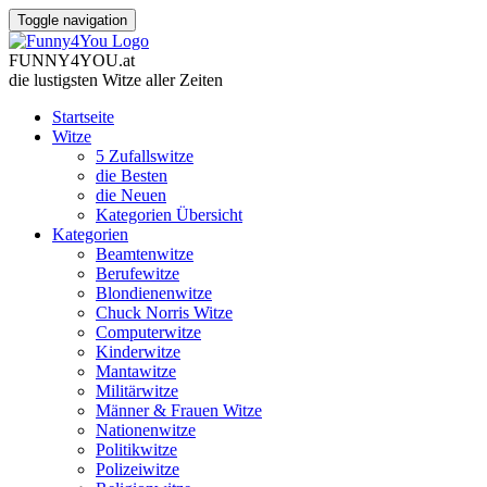
Toggle navigation
FUNNY
4
YOU
.
at
die lustigsten Witze
aller Zeiten
Startseite
Witze
5 Zufallswitze
die Besten
die Neuen
Kategorien Übersicht
Kategorien
Beamtenwitze
Berufewitze
Blondienenwitze
Chuck Norris Witze
Computerwitze
Kinderwitze
Mantawitze
Militärwitze
Männer & Frauen Witze
Nationenwitze
Politikwitze
Polizeiwitze