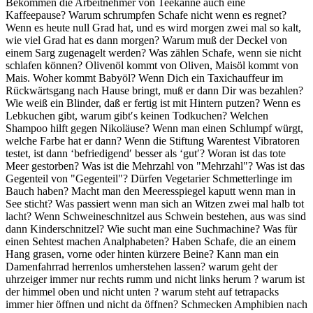
Bekommen die Arbeitnehmer von Teekanne auch eine
Kaffeepause? Warum schrumpfen Schafe nicht wenn es regnet?
Wenn es heute null Grad hat, und es wird morgen zwei mal so kalt,
wie viel Grad hat es dann morgen? Warum muß der Deckel von
einem Sarg zugenagelt werden? Was zählen Schafe, wenn sie nicht
schlafen können? Olivenöl kommt von Oliven, Maisöl kommt von
Mais. Woher kommt Babyöl? Wenn Dich ein Taxichauffeur im
Rückwärtsgang nach Hause bringt, muß er dann Dir was bezahlen?
Wie weiß ein Blinder, daß er fertig ist mit Hintern putzen? Wenn es
Lebkuchen gibt, warum gibt′s keinen Todkuchen? Welchen
Shampoo hilft gegen Nikoläuse? Wenn man einen Schlumpf würgt,
welche Farbe hat er dann? Wenn die Stiftung Warentest Vibratoren
testet, ist dann ‘befriedigend′ besser als ‘gut′? Woran ist das tote
Meer gestorben? Was ist die Mehrzahl von "Mehrzahl"? Was ist das
Gegenteil von "Gegenteil"? Dürfen Vegetarier Schmetterlinge im
Bauch haben? Macht man den Meeresspiegel kaputt wenn man in
See sticht? Was passiert wenn man sich an Witzen zwei mal halb tot
lacht? Wenn Schweineschnitzel aus Schwein bestehen, aus was sind
dann Kinderschnitzel? Wie sucht man eine Suchmachine? Was für
einen Sehtest machen Analphabeten? Haben Schafe, die an einem
Hang grasen, vorne oder hinten kürzere Beine? Kann man ein
Damenfahrrad herrenlos umherstehen lassen? warum geht der
uhrzeiger immer nur rechts rumm und nicht links herum ? warum ist
der himmel oben und nicht unten ? warum steht auf tetrapacks
immer hier öffnen und nicht da öffnen? Schmecken Amphibien nach