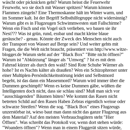
wäscht oder picknicken geht? Warum heisst die Feuerwehr
Feurwehr, wo sie doch mit Wasser spritzen? Warum können
Flammen züngeln? Eine Thermoskanne hält im Winter warm, und
im Sommer kalt. Ist der Begriff Selbsthilfegruppe nicht widersinnig?
Warum gibt es in Flugzeugen Schwimmwesten statt Fallschirme?
Wenn ein Fisch und ein Vogel sich verlieben, wo bauen sie ihr
Nest??? Was ist grün, rund, essbar und macht kleine blaue
geräusche? - genau. Könnte der Zweck des Menschen nicht auch
der Transport von Wasser auf Berge sein? Und weiter gehts mit
Fragen, die die Welt nicht braucht, präsentiert von http://www.witze-
blogger.de Warum steht auf der "Black Box" "Bitte nicht öffnen?"
Warum ist "Abkürzung" länger als "Umweg" ? Ist es mit dem
Fahrrad kürzer als durch den wald? Sind Rote Schuhe Wärmer als
hohe? Ist es Nachts kälter als draußen? Wen ein Schizophrener unter
einer Multiplen-Persönlichkeitsstörung leidet und Selbstmord
begeht, ist das dann ein Massenmord? Warum wird immer über die
Dummen geschimpft? Wenn es keine Dummen gäbe, wüßten die
Intelligenten doch nicht, dass sie schlau sind? Muß man sich vor
"ausschlagenden" Bäumen hüten? Wie kommt das Rasen nicht
betreten Schild auf den Rasen Haben Zebras eigentlich weisse oder
schwarze Streifen? Wenn die sog. "Black Box" eines Flugzeugs
unzerstörbar ist, wieso baut man dann nicht das ganze Flugzeug aus
dem Material? Auf den meisten Verbrauchsgütern steht "Hier
Öffnen". Was schreibt das Protokoll vor, wenn dort stehen würde:
"Woanders öffnen"? Wenn man in einem Fluggerät sitzen würde,