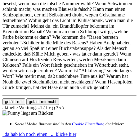
besetzt, wenn man die falsche Nummer wählt? Wenn Schwimmen
schlank macht, was machen Blauwale falsch? Kann man einen
Schizophrenen, der mit Selbstmord droht, wegen Geiselnahme
festnehmen? Wohin geht das Licht im Kühlschrank, wenn man die
Tür zumacht? Meinst du, ein Brandfallopfer bekommt im
Krematorium Rabatt? Wenn man einen Schlumpf würgt, welche
Farbe bekommt er dann? Wie kommen die "Rasen betreten
verboten"-Schilder in die Mitte des Rasens? Haben Analphabeten
genau so viel Spaß mit einer Buchstabensuppe? Als der Mensch
entdeckte, daß Kühe Milch geben - was tat er dann gerade? Wenn
Chinesen auf Hochzeiten Reis werfen, werfen Mexikaner dann
Kakteen? Falls ein Wort falsch geschrieben im Wörterbuch steht,
werden wir das je erfahren? Warum ist "Abkürzung" so ein langes
Wort? Wie merkt man, daß unsichtbare Tinte aus ist? Warum hat
Noah die zwei Stechmücken nicht erschlagen? Wenn Hasenpfoten
Glück bringen, hat der Hase dann auch Glück gehabt?
gefällt mir
gefällt mir nicht
aktuelle Wertung:
-1
(
1
x
) (
2
x
)
Social Media Buttons sind in den
Cookie Einstellung
deaktiviert.
"da hab ich noch einen"
... klicke hier