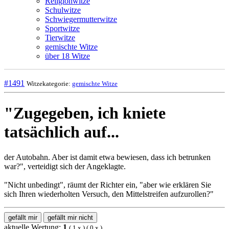
Religionwitze
Schulwitze
Schwiegermutterwitze
Sportwitze
Tierwitze
gemischte Witze
über 18 Witze
#1491
Witzekategorie:
gemischte Witze
"Zugegeben, ich kniete
tatsächlich auf...
der Autobahn. Aber ist damit etwa bewiesen, dass ich betrunken
war?", verteidigt sich der Angeklagte.
"Nicht unbedingt", räumt der Richter ein, "aber wie erklären Sie
sich Ihren wiederholten Versuch, den Mittelstreifen aufzurollen?"
gefällt mir
gefällt mir nicht
aktuelle Wertung:
1
(
1
x
) (
0
x
)