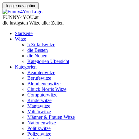
Toggle navigation
FUNNY
4
YOU
.
at
die lustigsten Witze
aller Zeiten
Startseite
Witze
5 Zufallswitze
die Besten
die Neuen
Kategorien Übersicht
Kategorien
Beamtenwitze
Berufewitze
Blondienenwitze
Chuck Norris Witze
Computerwitze
Kinderwitze
Mantawitze
Militärwitze
Männer & Frauen Witze
Nationenwitze
Politikwitze
Polizeiwitze