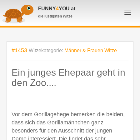
FUNNY
4
YOU
.
at
Toggl
die lustigsten Witze
navig
#1453
Witzekategorie:
Männer & Frauen Witze
Ein junges Ehepaar geht in
den Zoo....
Vor dem Gorillagehege bemerken die beiden,
dass sich das Gorillamännchen ganz
besonders für den Ausschnitt der jungen
Dame interessiert. Die findet das sehr