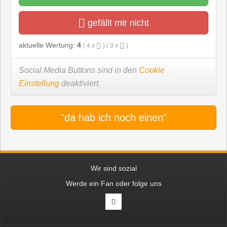
gefällt mir nicht
aktuelle Wertung:
4
(
4
x
) (
0
x
)
Social Media Buttons sind in den
Cookie
Einstellung
deaktiviert.
"da hab ich noch einen"
Wir sind sozial
Werde ein Fan oder folge uns