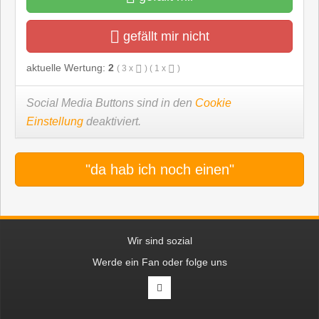
gefällt mir nicht
aktuelle Wertung:
2
(
3
x
) (
1
x
)
Social Media Buttons sind in den
Cookie
Einstellung
deaktiviert.
"da hab ich noch einen"
Wir sind sozial
Werde ein Fan oder folge uns