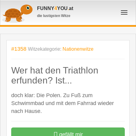
FUNNY
4
YOU
.
at
Toggl
die lustigsten Witze
navig
#1358
Witzekategorie:
Nationenwitze
Wer hat den Triathlon
erfunden? Ist...
doch klar: Die Polen. Zu Fuß zum
Schwimmbad und mit dem Fahrrad wieder
nach Hause.
gefällt mir