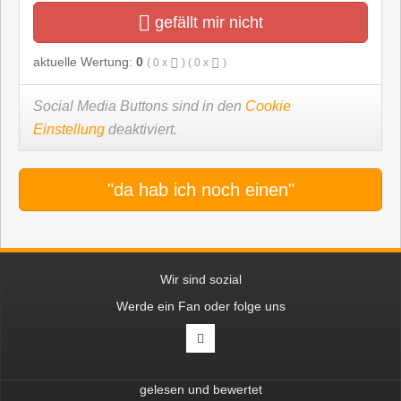
gefällt mir nicht
aktuelle Wertung:
0
(
0
x
) (
0
x
)
Social Media Buttons sind in den
Cookie
Einstellung
deaktiviert.
"da hab ich noch einen"
Wir sind sozial
Werde ein Fan oder folge uns
gelesen und bewertet