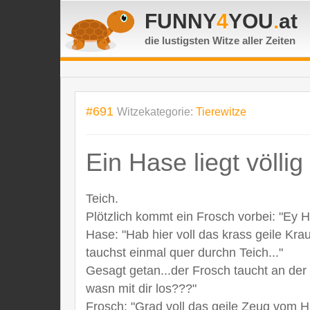
FUNNY
4
YOU
.
at
die lustigsten Witze
aller Zeiten
#691
Witzekategorie:
Tierewitze
Ein Hase liegt völlig 
Teich.
Plötzlich kommt ein Frosch vorbei: "Ey 
Hase: "Hab hier voll das krass geile Krau
tauchst einmal quer durchn Teich..."
Gesagt getan...der Frosch taucht an der a
wasn mit dir los???"
Frosch: "Grad voll das geile Zeug vom H