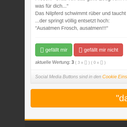
was für dich..."
Das Nilpferd schwimmt rüber und taucht 
...der springt völlig entsetzt hoch:
"Ausatmen Frosch, ausatmen!!!"
gefällt mir
gefällt mir nicht
aktuelle Wertung:
3
(
3
x
) (
0
x
)
Social Media Buttons sind in den
Cookie Eins
"d