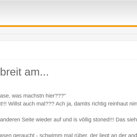
breit am...
Hase, was machstn hier???"
t!!! Willst auch mal??? Ach ja, damits richtig reinhaut n
nderen Seite wieder auf und is völlig stoned!!! Das sieht
asen geraucht - schwimm mal rüber, der liegt an der an