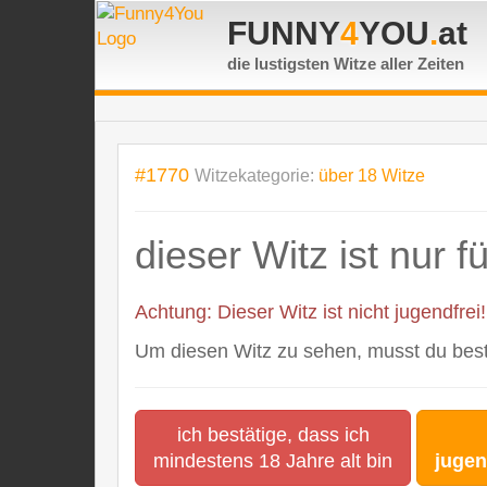
FUNNY
4
YOU
.
at
die lustigsten Witze
aller Zeiten
#1770
Witzekategorie:
über 18 Witze
dieser Witz ist nur 
Achtung: Dieser Witz ist nicht jugendfrei!
Um diesen Witz zu sehen, musst du bestä
ich bestätige, dass ich
mindestens 18 Jahre alt bin
jugen